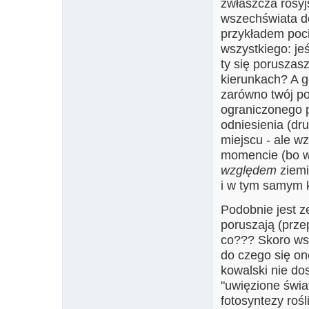
zwłaszcza rosyj
wszechświata do
przykładem poc
wszystkiego: jeś
ty się poruszas
kierunkach? A g
zarówno twój poc
ograniczonego p
odniesienia (dr
miejscu - ale w
momencie (bo wi
względem
ziemi
i w tym samym 
Podobnie jest ze
poruszają (prze
co??? Skoro wsz
do czego się on
kowalski nie do
"uwięzione świa
fotosyntezy rośl