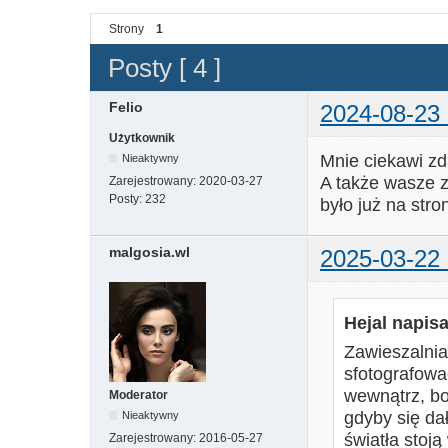
Strony
1
Posty [ 4 ]
Felio
2024-08-23 
Użytkownik
Mnie ciekawi zd
Nieaktywny
A także wasze z
Zarejestrowany:
2020-03-27
Posty:
232
było już na stro
malgosia.wl
2025-03-22 
Hejal napisa
Zawieszalnia
sfotografowa
wewnątrz, bo
Moderator
gdyby się dał
Nieaktywny
światła stoją
Zarejestrowany:
2016-05-27