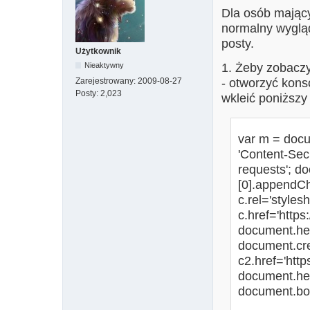
Dla osób mający
normalny wygląd
posty.
Użytkownik
Nieaktywny
1. Żeby zobaczy
Zarejestrowany:
2009-08-27
- otworzyć kons
Posty:
2,023
wkleić poniższy 
var m = docu
'Content-Secu
requests'; 
[0].appendChi
c.rel='stylesh
c.href='https
document.hea
document.crea
c2.href='http
document.he
document.bod