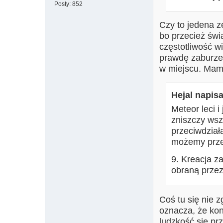
Posty:
852
Czy to jedena z
bo przecież świa
częstotliwość wi
prawdę zaburze
w miejscu. Mam r
Hejal napisa
Meteor leci i
zniszczy wsz
przeciwdział
możemy przed
9. Kreacja z
obraną przez 
Coś tu się nie z
oznacza, że kon
ludzkość się prz