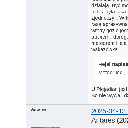
działają. Być mo
to też była taka
zjednoczyli. W 
rasa agresywna 
wtedy gdzie jes
atakiem, któreg
meteorem Hejalu
wskazówka.
Hejal napisa
Meteor leci, l
U Plejadian jest
Bo nie wywali d
Antares
2025-04-13 
Antares (20