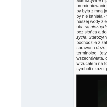
alternatywne hi
promieniowanie 
by była zimna j
by nie istniała 
naszej wody zie
oba są
niezbęd
bez słońca a do
życia
. Starożyt
pochodziła z zat
sprawach
dużo 
terminologii (et
wszechświata, c
wrzucałem na f
symboli ukazują