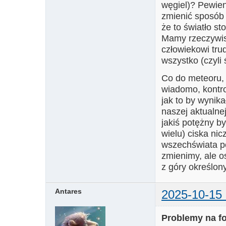
węgiel)? Pewien
zmienić sposób 
że to światło st
Mamy rzeczywist
człowiekowi tru
wszystko (czyli 
Co do meteoru, 
wiadomo, kontro
jak to by wynik
naszej aktualne
jakiś potężny b
wielu) ciska ni
wszechświata po 
zmienimy, ale o
z góry określon
Antares
2025-10-15 
Problemy na f