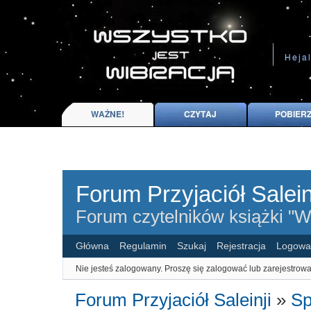
Forum Przyjaciół Salein
Forum czytelników książki "Ws
Główna
Regulamin
Szukaj
Rejestracja
Logowa
Nie jesteś zalogowany.
Proszę się zalogować lub zarejestrowa
Forum Przyjaciół Saleinji
»
Sp