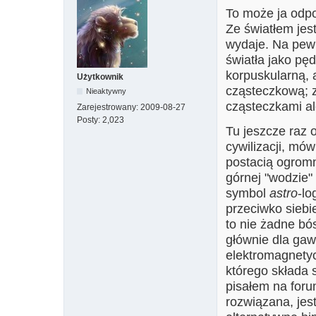
To może ja odpo
Ze światłem jest
wydaje. Na pew
światła jako pęd
korpuskularną, 
Użytkownik
cząsteczkową; zr
Nieaktywny
cząsteczkami al
Zarejestrowany:
2009-08-27
Posty:
2,023
Tu jeszcze raz 
cywilizacji, mó
postacią ogromn
górnej "wodzie" 
symbol
astro
-lo
przeciwko siebie
to nie żadne bó
głównie dla gaw
elektromagnetyc
którego składa 
pisałem na forum
rozwiązana, jes