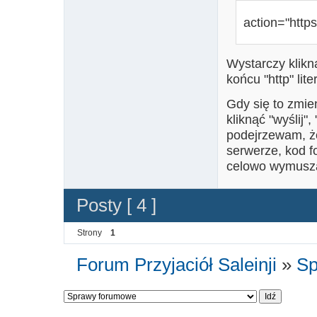
action="https:
Wystarczy klikną
końcu "http" lite
Gdy się to zmie
kliknąć "wyślij",
podejrzewam, ż
serwerze, kod f
celowo wymusza
Posty [ 4 ]
Strony
1
Forum Przyjaciół Saleinji
»
Sp