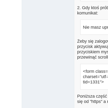
2. Gdy ktoś pró
komunikat:
Nie masz upr
Żeby się zalogo
przycisk aktywuj
przyciskiem mysz
przewinąć scroll
<form class=
charset="utf-
tid=1331">
Poniższa część "
się od "https" a 