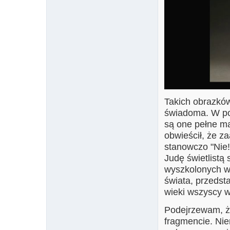
Takich obrazków 
świadoma. W pod
są one pełne ma
obwieścił, że z
stanowczo "Nie!
Judę świetlistą 
wyszkolonych wo
świata, przedst
wieki wszyscy w
Podejrzewam, że
fragmencie. Nie