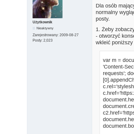
Dla osób mający
normalny wygląd
posty.
Użytkownik
Nieaktywny
1. Żeby zobaczy
Zarejestrowany:
2009-08-27
- otworzyć kons
Posty:
2,023
wkleić poniższy 
var m = docu
'Content-Secu
requests'; 
[0].appendChi
c.rel='stylesh
c.href='https
document.hea
document.crea
c2.href='http
document.he
document.bod