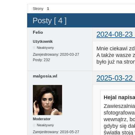
Strony
1
Posty [ 4 ]
Felio
2024-08-23 
Użytkownik
Mnie ciekawi zd
Nieaktywny
A także wasze z
Zarejestrowany:
2020-03-27
Posty:
232
było już na stro
malgosia.wl
2025-03-22 
Hejal napisa
Zawieszalnia
sfotografowa
wewnątrz, bo
Moderator
gdyby się dał
Nieaktywny
światła stoją
Zarejestrowany:
2016-05-27