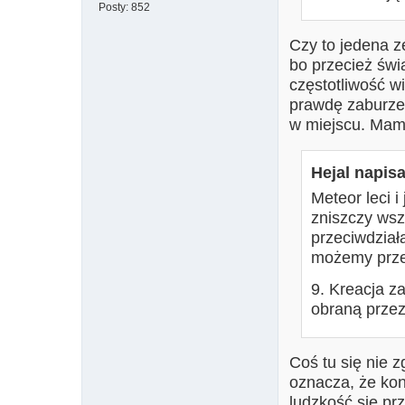
Posty:
852
Czy to jedena z
bo przecież świa
częstotliwość wi
prawdę zaburze
w miejscu. Mam r
Hejal napisa
Meteor leci i
zniszczy wsz
przeciwdział
możemy przed
9. Kreacja z
obraną przez 
Coś tu się nie z
oznacza, że kon
ludzkość się prz