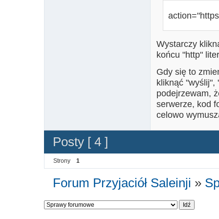
action="https:
Wystarczy klikną
końcu "http" lite
Gdy się to zmie
kliknąć "wyślij",
podejrzewam, ż
serwerze, kod f
celowo wymusza
Posty [ 4 ]
Strony
1
Forum Przyjaciół Saleinji
»
Sp