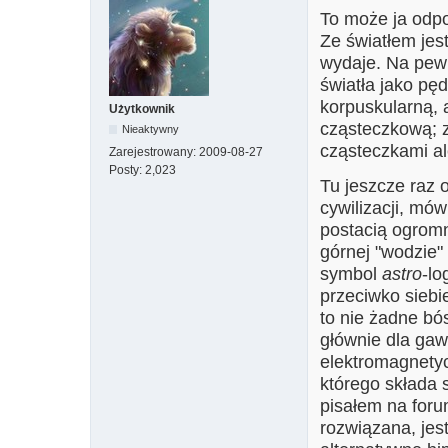
To może ja odpo
Ze światłem jest
wydaje. Na pew
światła jako pęd
korpuskularną, 
Użytkownik
cząsteczkową; zr
Nieaktywny
cząsteczkami al
Zarejestrowany:
2009-08-27
Posty:
2,023
Tu jeszcze raz 
cywilizacji, mó
postacią ogromn
górnej "wodzie" 
symbol
astro
-lo
przeciwko siebie
to nie żadne bó
głównie dla gaw
elektromagnetyc
którego składa 
pisałem na forum
rozwiązana, jes