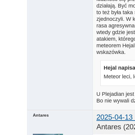
działają. Być mo
to też była taka
zjednoczyli. W 
rasa agresywna 
wtedy gdzie jes
atakiem, któreg
meteorem Hejalu
wskazówka.
Hejal napisa
Meteor leci, l
U Plejadian jest
Bo nie wywali d
Antares
2025-04-13 
Antares (20