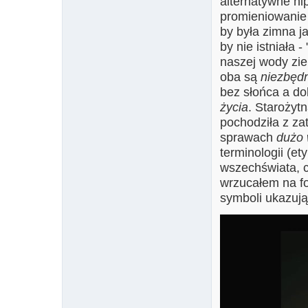
alternatywne hi
promieniowanie 
by była zimna j
by nie istniała 
naszej wody zie
oba są
niezbęd
bez słońca a do
życia
. Starożyt
pochodziła z zat
sprawach
dużo 
terminologii (et
wszechświata, c
wrzucałem na f
symboli ukazują