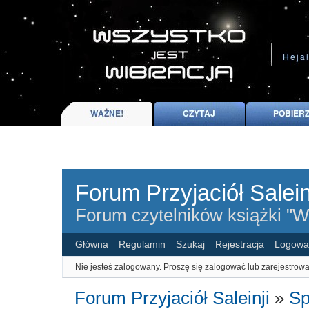
Forum Przyjaciół Salein
Forum czytelników książki "Ws
Główna
Regulamin
Szukaj
Rejestracja
Logowa
Nie jesteś zalogowany.
Proszę się zalogować lub zarejestrowa
Forum Przyjaciół Saleinji
»
Sp