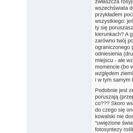
zwłaszcza rosyj
wszechświata do
przykładem poc
wszystkiego: jeś
ty się poruszas
kierunkach? A g
zarówno twój poc
ograniczonego p
odniesienia (dr
miejscu - ale w
momencie (bo wi
względem
ziemi
i w tym samym 
Podobnie jest ze
poruszają (prze
co??? Skoro wsz
do czego się on
kowalski nie do
"uwięzione świa
fotosyntezy rośl