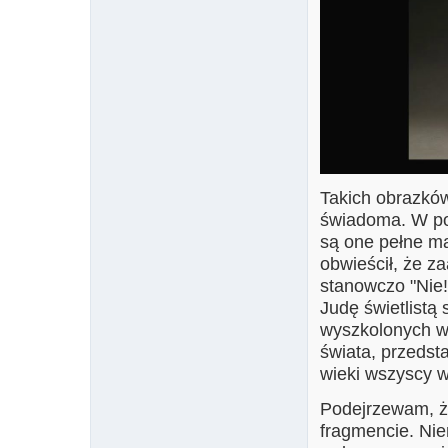
Takich obrazków 
świadoma. W pod
są one pełne ma
obwieścił, że z
stanowczo "Nie!
Judę świetlistą 
wyszkolonych wo
świata, przedst
wieki wszyscy w
Podejrzewam, że
fragmencie. Nie