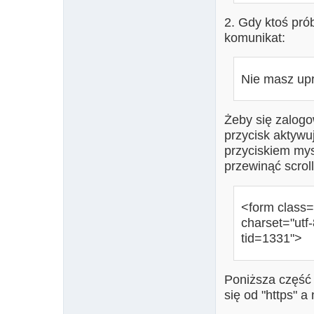
2. Gdy ktoś pró
komunikat:
Nie masz upr
Żeby się zalogo
przycisk aktywuj
przyciskiem mysz
przewinąć scroll
<form class=
charset="utf-
tid=1331">
Poniższa część "
się od "https" a 