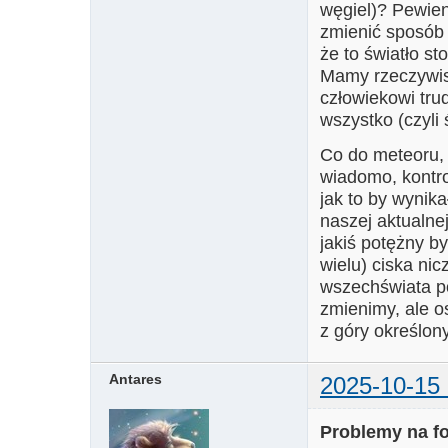
węgiel)? Pewien
zmienić sposób 
że to światło st
Mamy rzeczywist
człowiekowi tru
wszystko (czyli 
Co do meteoru, 
wiadomo, kontro
jak to by wynik
naszej aktualne
jakiś potężny b
wielu) ciska ni
wszechświata po 
zmienimy, ale o
z góry określon
Antares
2025-10-15 
Problemy na f