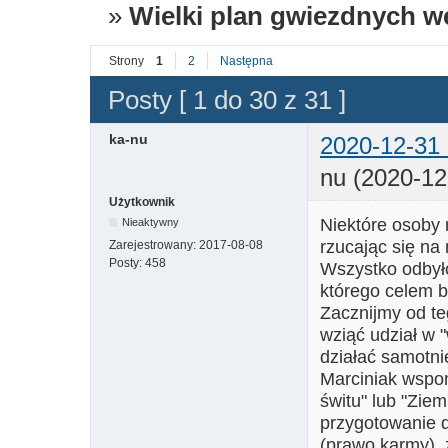
»
Wielki plan gwiezdnych 
Strony
1
2
Następna
Posty [ 1 do 30 z 31 ]
ka-nu
2020-12-31 
nu (2020-12
Użytkownik
Niektóre osoby
Nieaktywny
rzucając się na
Zarejestrowany:
2017-08-08
Posty:
458
Wszystko odbył
którego celem b
Zacznijmy od te
wziąć udział w "
działać samotni
Marciniak wspom
świtu" lub "Zie
przygotowanie 
(prawo karmy), 