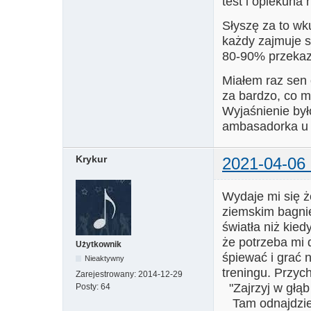
test i opiekuna 
Słyszę za to wk
każdy zajmuje 
80-90% przekaz
Miałem raz sen 
za bardzo, co m
Wyjaśnienie było
ambasadorka u
Krykur
2021-04-06 
Wydaje mi się 
ziemskim bagnie
światła niż kie
że potrzeba mi
Użytkownik
śpiewać i grać 
Nieaktywny
treningu. Przyc
Zarejestrowany:
2014-12-29
"Zajrzyj w głąb 
Posty:
64
Tam odnajdzie