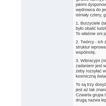
jakimi dysponow
wędrowca do jed
istniały cztery,
1. Burzyciele (
było obalić lud
To właśnie oni 
2. Twórcy - ich
struktur wprow
wspólnotę.
3. Wibracyjni (
zadaniem jest w
żeby rozsyłać w
kosmiczną świa
To są trzy dosyć
jest aż tak znan
Czwarta grupa t
drugą nazwa lepi