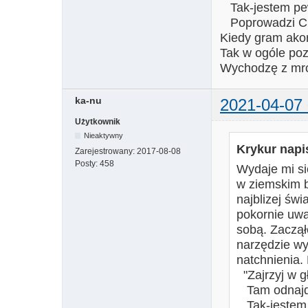
Tak-jestem pe
Poprowadzi Cię
Kiedy gram akor
Tak w ogóle poz
Wychodzę z mr
ka-nu
2021-04-07 
Użytkownik
Nieaktywny
Krykur napis
Zarejestrowany:
2017-08-08
Posty:
458
Wydaje mi si
w ziemskim b
najblizej świ
pokornie uwa
sobą. Zaczął
narzędzie wy
natchnienia.
"Zajrzyj w gł
Tam odnajdz
Tak-jestem 