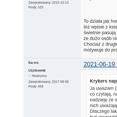
Zarejestrowany:
2015-10-13
Posty:
525
To działa jak h
też wpisie z ks
świetnie pasują
że dużo osób n
Chociaż z drugi
motywuje do pra
ka-nu
2021-06-19 
Użytkownik
Nieaktywny
Krykers napi
Zarejestrowany:
2017-08-08
Posty:
458
Ja uważam (i
co czytają, 
nadzieję że
nich uważają
Dlaczego ta