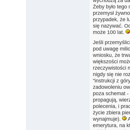
wychodzą za dal
Żeby było tego 
przemysł żywnoś
przypadek, że l
się nazywać. Od
może 100 lat.
Jeśli przemyślic
pod uwagę milion
wniosku, że trwa
większości może
rzeczywistości 
nigdy się nie r
"instrukcji z gó
zadowoleniu owe
poza schemat - k
propagują, wier
polecenia, i pra
życie zbiera pi
wynajmuje).
A
emerytura, na kt