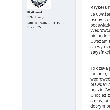
Krykers n
Użytkownik
Ja uważam
Nieaktywny
osoby co c
Zarejestrowany:
2015-10-13
podświado
Posty:
525
Wędrowcam
nie będąc
Uważam ta
się wyróż
saty
To działa
temacie, 
wędrowców
prawda? A
będzie G
Chociaż z
strony, b
dobrym p