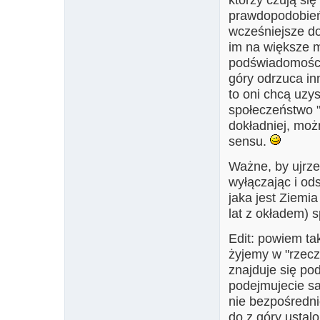
prawdopodobień
wcześniejsze doś
im na większe m
podświadomości
góry odrzuca inn
to oni chcą uzy
społeczeństwo "
dokładniej, moż
sensu.
Ważne, by ujrzeć
wyłączając i od
jaka jest Ziemia
lat z okładem) 
Edit: powiem ta
żyjemy w "rzeczy
znajduje się po
podejmujecie sa
nie bezpośredni
do z góry ustal