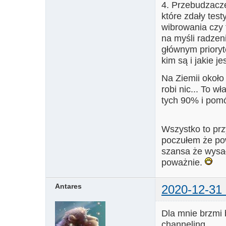
4. Przebudzacze 
które zdały test
wibrowania czy 
na myśli radzen
głównym priory
kim są i jakie je
Na Ziemii około
robi nic... To w
tych 90% i pomó
Wszystko to prz
poczułem że pow
szansa że wysał
poważnie.
Antares
2020-12-31 
Dla mnie brzmi 
channeling.