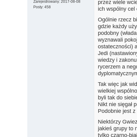
przez wiele wci
Zarejestrowany:
2017-08-08
Posty:
458
ich wspólny cel 
Ogólnie rzecz b
gdzie każdy uż
podobny (władal
wyznawali pokojo
ostateczności) a
Jedi (nastawion
wiedzy i zakonu
rycerzem a nego
dyplomatycznym
Tak więc jak wid
wielkiej wspólno
byli tak do sieb
Nikt nie sięgał 
Podobnie jest 
Niektórzy Gwie
jakieś grupy to 
tylko czarno-bia