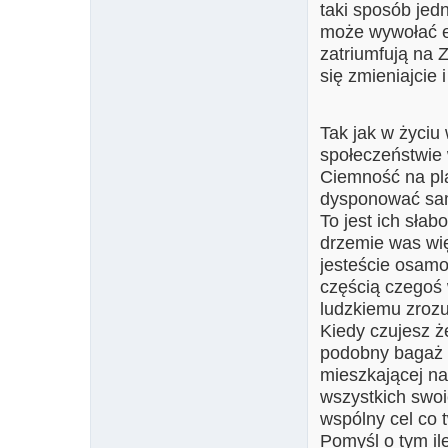
taki sposób jed
może wywołać ef
zatriumfują na 
się zmieniajcie
Tak jak w życiu
społeczeństwie 
Ciemność na pla
dysponować samo
To jest ich sła
drzemie was wię
jesteście osamot
częścią czegoś
ludzkiemu zrozu
Kiedy czujesz ż
podobny bagaż i
mieszkającej na
wszystkich swoi
wspólny cel co t
Pomyśl o tym ile