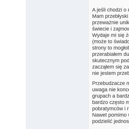
A jeśli chodzi o
Mam przebłyski
przeważnie uni
świecie i zajmow
Wydaje mi się ż
(może to świadc
strony to mogło
przerabiałem du
skutecznym pod
zacząłem się za
nie jestem prz
Przebudzacze m
uwaga nie konce
grupach a bard
bardzo często m
pobratymców i r
Nawet pomimo ws
podzielić jednos