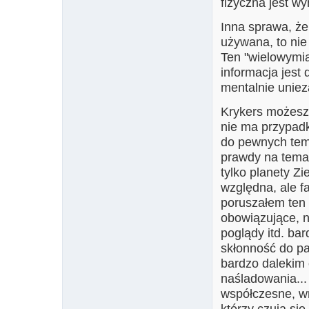
fizyczna jest w
Inna sprawa, że
używana, to nie
Ten "wielowymia
informacja jest
mentalnie uniez
Krykers możesz 
nie ma przypadku
do pewnych tema
prawdy na temat 
tylko planety Zi
względna, ale f
poruszałem ten 
obowiązujące, 
poglądy itd. ba
skłonność do pat
bardzo dalekim 
naśladowania... 
współczesne, w
którzy czują si