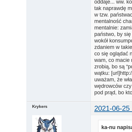
oddaje... ww. 
tak naprawdę me
w tzw. państwa
mentalność char
mentalnie: zami
państwo, by się
wokół konsumpcj
zdaniem w takiej
co się oglądać 
wam, co macie m
zrobią, bo są "
wątku: [url]http
uważam, że właś
wędrowców czy ni
pod prąd, bo kto
Krykers
2021-06-25 
ka-nu napisa