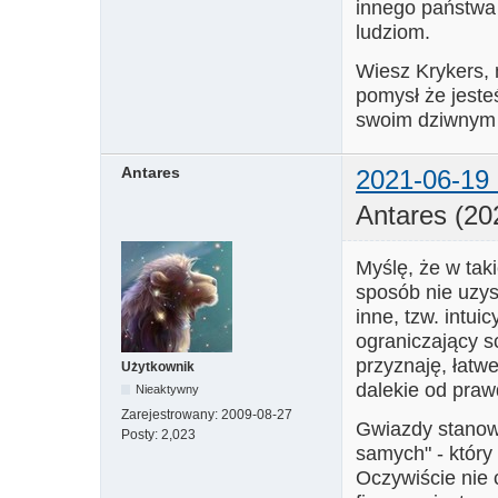
innego państwa
ludziom.
Wiesz Krykers, 
pomysł że jest
swoim dziwnym ś
Antares
2021-06-19 
Antares (20
Myślę, że w tak
sposób nie uzy
inne, tzw. intui
ograniczający s
przyznaję, łatw
Użytkownik
dalekie od pra
Nieaktywny
Zarejestrowany:
2009-08-27
Gwiazdy stanow
Posty:
2,023
samych" - który
Oczywiście nie 