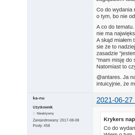
Co do wydania 
o tym, bo nie o
A co do tematu.
nie ma najwięks
A skąd miałem 
sie że to nadzi
zasadzie "jestem
"mam misję do s
Natomiast to czy
@antares. Ja n
intuicyjnie, że 
ka-nu
2021-06-27 
Użytkownik
Nieaktywny
Krykers napi
Zarejestrowany:
2017-08-08
Posty:
458
Co do wydani
Wiem o tym, 