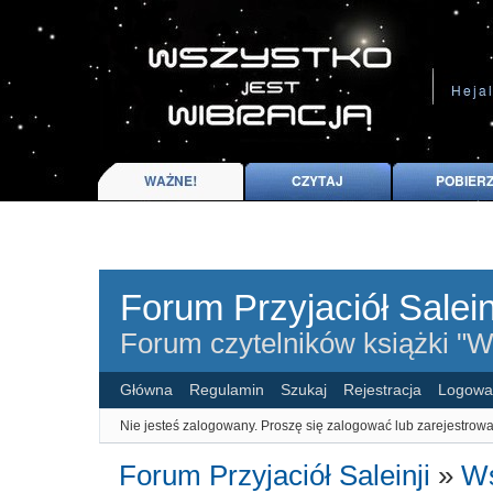
Forum Przyjaciół Salein
Forum czytelników książki "Ws
Główna
Regulamin
Szukaj
Rejestracja
Logowa
Nie jesteś zalogowany.
Proszę się zalogować lub zarejestrowa
Forum Przyjaciół Saleinji
»
Ws