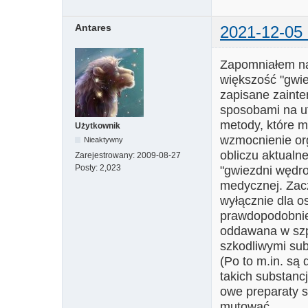
Antares
2021-12-05 
Zapomniałem nap
większość "gwie
zapisane zainte
sposobami na ut
metody, które m
Użytkownik
wzmocnienie org
Nieaktywny
obliczu aktualne
Zarejestrowany:
2009-08-27
Posty:
2,023
"gwiezdni wędro
medycznej. Zacz
wyłącznie dla o
prawdopodobnie
oddawana w szpi
szkodliwymi su
(Po to m.in. są
takich substanc
owe preparaty s
mutować.