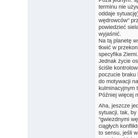
terminu nie uży
oddaje sytuację
wędrowców" prz
powiedzieć siel
wyjaśnić.
Na tą planetę ws
tkwić w przekon
specyfika Ziemi.
Jednak życie os
ściśle kontrolo
poczucie braku 
do motywacji na
kulminacyjnym t
Później więcej n
Aha, jeszcze je
sytuacji, tak, b
"gwiezdnymi węd
ciągłych konflik
to sensu, jeśli