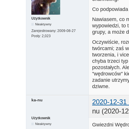
Co podpowiada Ci
Nawiasem, co mi
Użytkownik
Nieaktywny
wypowiedzi, to 
Zarejestrowany:
2009-08-27
grupy, a może d
Posty:
2,023
Oczywiście, roz
twórcami; zaś w
tworzenia, i vic
chyba trzeci ty
pozostałych. Al
"wędrowców" kie
zadanie utrzymy
dziwne.
ka-nu
2020-12-31 
nu (2020-12
Użytkownik
Gwiezdni Wędrow
Nieaktywny