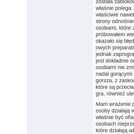
została zabloko
właśnie polega.
właściwie nawet
strony odnośnie
osobami, które 
próbowałem wie
okazało się błę
owych preparató
jednak zaprogr
jest dokładnie o
osobami nie zmi
nadal gorącymi 
gorsza, z zask
które są przeciw
gra, również ule
Mam wrażenie po
osoby działają
właśnie być ofi
osobach nieprze
które działają
w