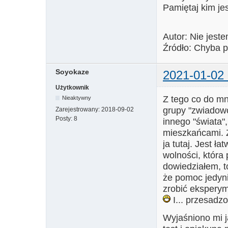
Pamiętaj kim jes
Autor: Nie jest
Źródło: Chyba p
Soyokaze
2021-01-02 
Użytkownik
Z tego co do mni
Nieaktywny
grupy "zwiadowcó
Zarejestrowany:
2018-09-02
Posty:
8
innego "świata"
mieszkańcami. Z
ja tutaj. Jest ł
wolności, która 
dowiedziałem, to
że pomoc jedyn
zrobić eksperym
I... przesadz
Wyjaśniono mi j