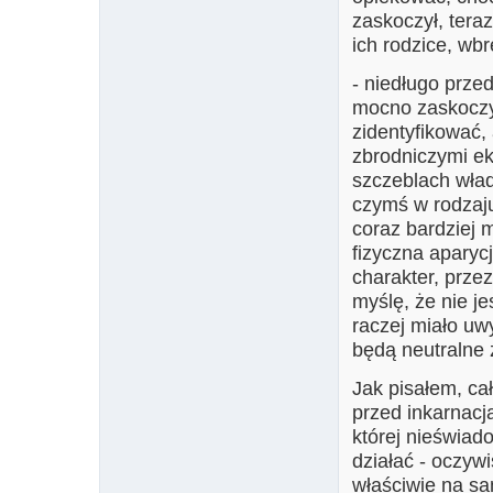
zaskoczył, tera
ich rodzice, wb
- niedługo prze
mocno zaskoczył
zidentyfikować, 
zbrodniczymi e
szczeblach wład
czymś w rodzaju
coraz bardziej 
fizyczna aparyc
charakter, przez
myślę, że nie je
raczej miało uw
będą neutralne 
Jak pisałem, ca
przed inkarnacją
której nieświad
działać - oczyw
właściwie na sa