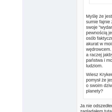
Myślę że jes
sumie fajnie
swoje "wydan
pewnością je
osób faktycz
akurat w moi
wędrowcem. N
a raczej jak
państwa i m
ludziom.
Wiesz Kryker
pomysł że j
o swoim dziw
planety?
Ja nie odszedłe
zaglądałem tuta