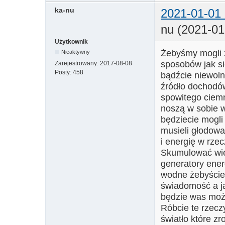
ka-nu
2021-01-01 
nu (2021-01
Użytkownik
Żebyśmy mogli z
Nieaktywny
sposobów jak si
Zarejestrowany:
2017-08-08
Posty:
458
bądźcie niewoln
źródło dochodów
spowitego ciemn
noszą w sobie w
będziecie mogl
musieli głodowa
i energię w rze
Skumulować więc
generatory energ
wodne żebyście 
świadomość a ja
będzie was moż
Róbcie te rzeczy
światło które zr