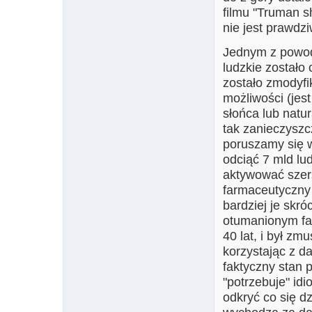
filmu "Truman s
nie jest prawdz
Jednym z powodów
ludzkie zostało 
zostało zmodyfi
możliwości (jes
słońca lub natu
tak zanieczysz
poruszamy się w
odciąć 7 mld lu
aktywować szers
farmaceutyczny
bardziej je skró
otumanionym fa
40 lat, i był zm
korzystając z d
faktyczny stan 
"potrzebuje" idi
odkryć co się d