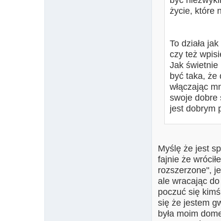
być niezwykl
życie, k
To działa ja
czy też wpis
Jak świetnie
być taka, ż
włączając mn
swoje dobre 
jest dobrym 
Myślę że jest s
fajnie że wróci
rozszerzone", j
ale wracając do
poczuć się kimś
się że jestem g
była moim dome