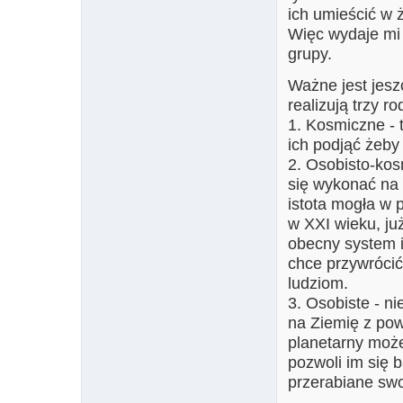
ich umieścić w 
Więc wydaje mi 
grupy.
Ważne jest jesz
realizują trzy r
1. Kosmiczne - t
ich podjąć żeby 
2. Osobisto-kos
się wykonać na 
istota mogła w 
w XXI wieku, ju
obecny system i 
chce przywróci
ludziom.
3. Osobiste - n
na Ziemię z pow
planetarny może
pozwoli im się b
przerabiane swo