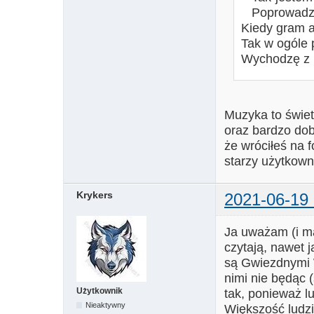
Poprowadzi 
Kiedy gram a
Tak w ogóle 
Wychodzę z 
Muzyka to świet
oraz bardzo dob
że wróciłeś na f
starzy użytkown
Krykers
2021-06-19 
Ja uważam (i ma
czytają, nawet 
są Gwiezdnymi 
nimi nie będąc
Użytkownik
tak, ponieważ lu
Nieaktywny
Większość lud