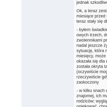
jednak szkodliw
Ok, a teraz zes
miesiące przed 
teraz stały się 
- byłem świadki
owych trzech, dw
zwolennikami pr
nadal jeszcze ży
sytuację, która
miesięcy, może w
okazała się dla
została okryta 
(oczywiście mogę
rzeczywiście gd
zaskoczony
- w kilku snach
znajomej, ich m
rodziców; wyglą
opiekować, cho