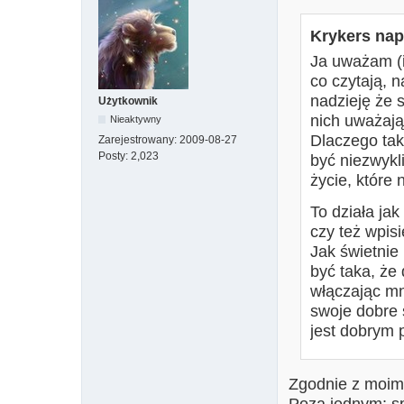
Krykers napi
Ja uważam (i
co czytają, 
nadzieję że
Użytkownik
nich uważają
Nieaktywny
Dlaczego ta
Zarejestrowany:
2009-08-27
Posty:
2,023
być niezwykl
życie, które 
To działa ja
czy też wpis
Jak świetnie
być taka, ż
włączając mn
swoje dobre 
jest dobrym 
Zgodnie z moimi
Poza jednym: s