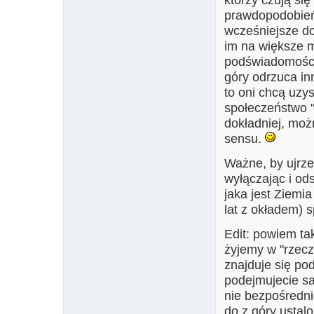
prawdopodobień
wcześniejsze doś
im na większe m
podświadomości
góry odrzuca inn
to oni chcą uzy
społeczeństwo "
dokładniej, moż
sensu.
Ważne, by ujrzeć
wyłączając i od
jaka jest Ziemia
lat z okładem) 
Edit: powiem ta
żyjemy w "rzeczy
znajduje się po
podejmujecie sa
nie bezpośredni
do z góry ustal