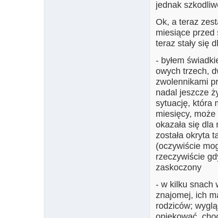
jednak szkodliw
Ok, a teraz zes
miesiące przed 
teraz stały się 
- byłem świadki
owych trzech, dw
zwolennikami pr
nadal jeszcze ży
sytuację, która
miesięcy, może w
okazała się dla
została okryta 
(oczywiście mogę
rzeczywiście gd
zaskoczony
- w kilku snach
znajomej, ich m
rodziców; wyglą
opiekować, cho