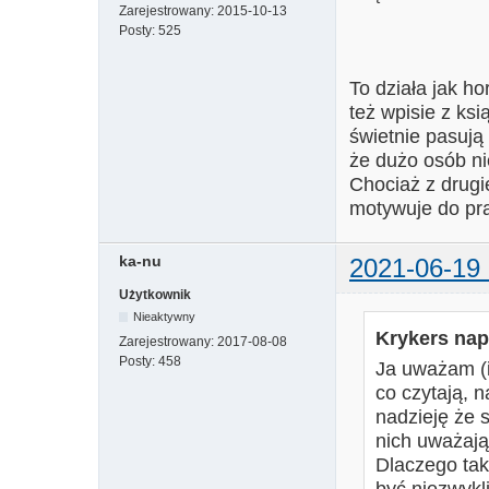
Zarejestrowany:
2015-10-13
Posty:
525
To działa jak h
też wpisie z ks
świetnie pasują
że dużo osób n
Chociaż z drugi
motywuje do pra
ka-nu
2021-06-19 
Użytkownik
Nieaktywny
Krykers napi
Zarejestrowany:
2017-08-08
Posty:
458
Ja uważam (i
co czytają, 
nadzieję że
nich uważają
Dlaczego ta