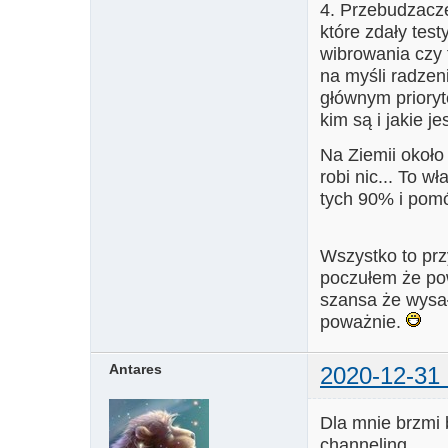
4. Przebudzacze 
które zdały test
wibrowania czy 
na myśli radzen
głównym priory
kim są i jakie je
Na Ziemii około
robi nic... To w
tych 90% i pomó
Wszystko to prz
poczułem że pow
szansa że wysał
poważnie.
Antares
2020-12-31 
Dla mnie brzmi 
channeling.