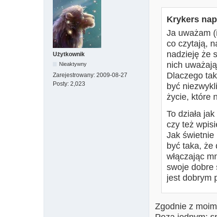
Krykers napi
Ja uważam (i
co czytają, 
nadzieję że
Użytkownik
nich uważają
Nieaktywny
Dlaczego ta
Zarejestrowany:
2009-08-27
Posty:
2,023
być niezwykl
życie, które 
To działa ja
czy też wpis
Jak świetnie
być taka, ż
włączając mn
swoje dobre 
jest dobrym 
Zgodnie z moimi
Poza jednym: s