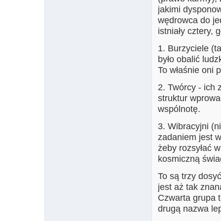
jakimi dysponow
wędrowca do jed
istniały cztery,
1. Burzyciele (
było obalić lud
To właśnie oni 
2. Twórcy - ich
struktur wprow
wspólnotę.
3. Wibracyjni (
zadaniem jest w
żeby rozsyłać w
kosmiczną świa
To są trzy dosyć
jest aż tak znan
Czwarta grupa t
drugą nazwa lepi