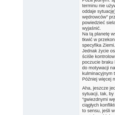
terminu nie uży
oddaje sytuację
wędrowców" prz
powiedzieć siel
wyjaśnić.
Na tą planetę ws
tkwić w przekon
specyfika Ziemi.
Jednak życie os
ściśle kontrolo
poczucie braku 
do motywacji na
kulminacyjnym t
Później więcej n
Aha, jeszcze je
sytuacji, tak, b
"gwiezdnymi węd
ciągłych konflik
to sensu, jeśli