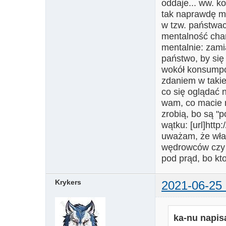
oddaje... ww. 
tak naprawdę me
w tzw. państwa
mentalność char
mentalnie: zami
państwo, by się
wokół konsumpcj
zdaniem w takiej
co się oglądać 
wam, co macie m
zrobią, bo są "
wątku: [url]http
uważam, że właś
wędrowców czy ni
pod prąd, bo kto
Krykers
2021-06-25 
ka-nu napisa