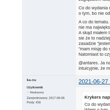
Co do wydania 
o tym, bo nie o
A co do tematu.
nie ma najwięks
A skąd miałem 
sie że to nadzi
zasadzie "jestem
"mam misję do s
Natomiast to czy
@antares. Ja n
intuicyjnie, że 
ka-nu
2021-06-27 
Użytkownik
Nieaktywny
Krykers napi
Zarejestrowany:
2017-08-08
Posty:
458
Co do wydani
Wiem o tym, 