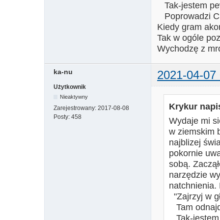
Tak-jestem pe
Poprowadzi Cię
Kiedy gram akor
Tak w ogóle poz
Wychodzę z mr
ka-nu
2021-04-07 
Użytkownik
Nieaktywny
Krykur napis
Zarejestrowany:
2017-08-08
Posty:
458
Wydaje mi si
w ziemskim b
najblizej świ
pokornie uwa
sobą. Zaczął
narzędzie wy
natchnienia.
"Zajrzyj w gł
Tam odnajdz
Tak-jestem 