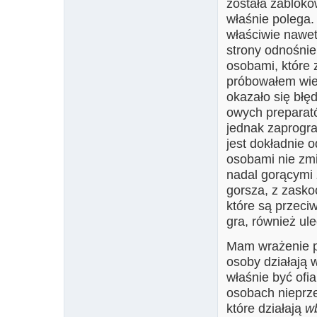
została zabloko
właśnie polega.
właściwie nawet
strony odnośnie
osobami, które 
próbowałem wie
okazało się błę
owych preparató
jednak zaprogr
jest dokładnie o
osobami nie zmi
nadal gorącymi 
gorsza, z zask
które są przeciw
gra, również ule
Mam wrażenie po
osoby działają
właśnie być ofi
osobach nieprze
które działają
w