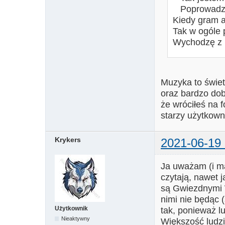
Poprowadzi 
Kiedy gram a
Tak w ogóle 
Wychodzę z 
Muzyka to świet
oraz bardzo dob
że wróciłeś na f
starzy użytkown
Krykers
2021-06-19 
Ja uważam (i ma
czytają, nawet 
są Gwiezdnymi 
nimi nie będąc
Użytkownik
tak, ponieważ lu
Nieaktywny
Większość lud