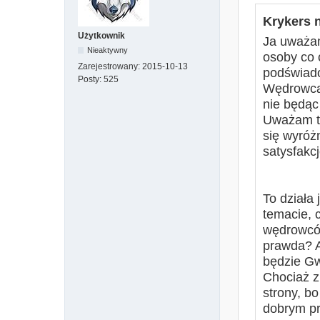
Krykers n
Użytkownik
Ja uważam
Nieaktywny
osoby co c
Zarejestrowany:
2015-10-13
podświado
Posty:
525
Wędrowcam
nie będąc
Uważam ta
się wyróż
saty
To działa
temacie, 
wędrowców
prawda? A
będzie G
Chociaż z
strony, b
dobrym p