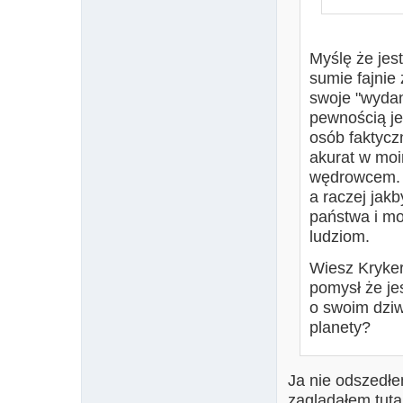
Myślę że jes
sumie fajnie
swoje "wydan
pewnością je
osób faktycz
akurat w moi
wędrowcem. N
a raczej jak
państwa i m
ludziom.
Wiesz Kryker
pomysł że j
o swoim dziw
planety?
Ja nie odszedłe
zaglądałem tuta