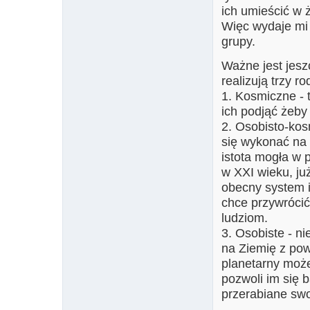
ich umieścić w 
Więc wydaje mi 
grupy.
Ważne jest jesz
realizują trzy r
1. Kosmiczne - t
ich podjąć żeby 
2. Osobisto-kos
się wykonać na 
istota mogła w 
w XXI wieku, ju
obecny system i 
chce przywróci
ludziom.
3. Osobiste - n
na Ziemię z pow
planetarny może
pozwoli im się b
przerabiane swo