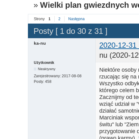
»
Wielki plan gwiezdnych 
Strony
1
2
Następna
Posty [ 1 do 30 z 31 ]
ka-nu
2020-12-31 
nu (2020-12
Użytkownik
Niektóre osoby
Nieaktywny
rzucając się na
Zarejestrowany:
2017-08-08
Posty:
458
Wszystko odbył
którego celem b
Zacznijmy od te
wziąć udział w "
działać samotni
Marciniak wspom
świtu" lub "Zie
przygotowanie 
(prawo karmy), 