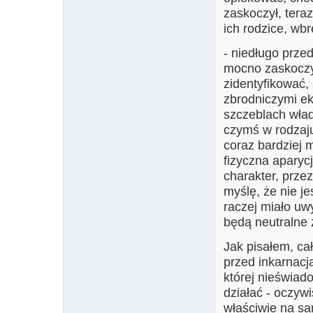
zaskoczył, tera
ich rodzice, wb
- niedługo prze
mocno zaskoczył
zidentyfikować, 
zbrodniczymi e
szczeblach wład
czymś w rodzaju
coraz bardziej 
fizyczna aparyc
charakter, przez
myślę, że nie je
raczej miało uw
będą neutralne 
Jak pisałem, ca
przed inkarnacją
której nieświad
działać - oczyw
właściwie na sa