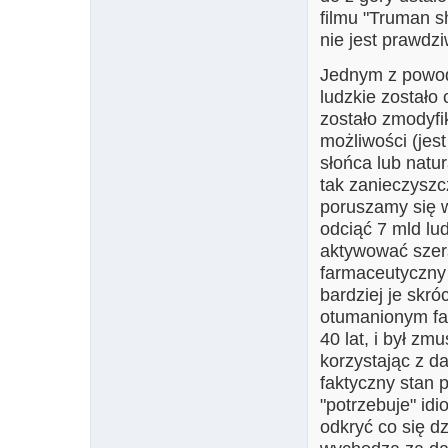
filmu "Truman s
nie jest prawdz
Jednym z powodów
ludzkie zostało 
zostało zmodyfi
możliwości (jes
słońca lub natu
tak zanieczysz
poruszamy się w
odciąć 7 mld lu
aktywować szers
farmaceutyczny
bardziej je skró
otumanionym fa
40 lat, i był zm
korzystając z d
faktyczny stan 
"potrzebuje" idi
odkryć co się d