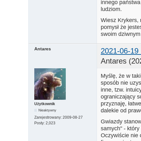
innego państwa
ludziom.
Wiesz Krykers, 
pomysł że jest
swoim dziwnym ś
Antares
2021-06-19 
Antares (20
Myślę, że w tak
sposób nie uzy
inne, tzw. intui
ograniczający s
przyznaję, łatw
Użytkownik
dalekie od pra
Nieaktywny
Zarejestrowany:
2009-08-27
Gwiazdy stanow
Posty:
2,023
samych" - który
Oczywiście nie 