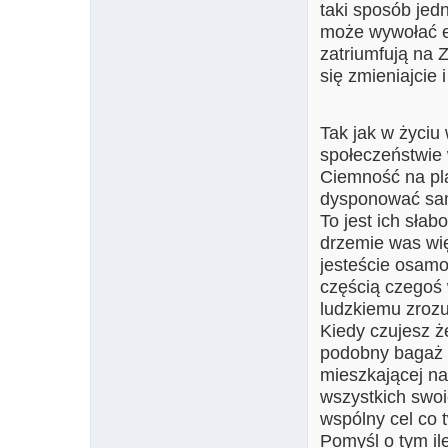
taki sposób jed
może wywołać ef
zatriumfują na 
się zmieniajcie
Tak jak w życiu
społeczeństwie 
Ciemność na pla
dysponować samo
To jest ich sła
drzemie was wię
jesteście osamot
częścią czegoś
ludzkiemu zrozu
Kiedy czujesz ż
podobny bagaż i
mieszkającej na
wszystkich swoi
wspólny cel co t
Pomyśl o tym ile