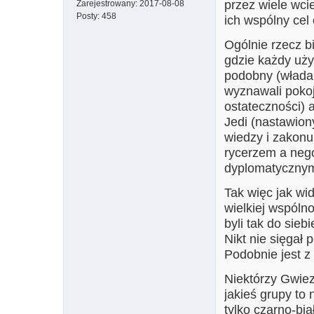
przez wiele wci
Zarejestrowany:
2017-08-08
Posty:
458
ich wspólny cel 
Ogólnie rzecz b
gdzie każdy uż
podobny (władal
wyznawali pokojo
ostateczności) a
Jedi (nastawion
wiedzy i zakonu
rycerzem a nego
dyplomatycznym
Tak więc jak wid
wielkiej wspólno
byli tak do sieb
Nikt nie sięgał 
Podobnie jest 
Niektórzy Gwie
jakieś grupy to 
tylko czarno-bia