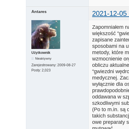
Antares
2021-12-05 
Zapomniałem nap
większość "gwie
zapisane zainte
sposobami na ut
metody, które m
Użytkownik
wzmocnienie org
Nieaktywny
obliczu aktualne
Zarejestrowany:
2009-08-27
Posty:
2,023
"gwiezdni wędro
medycznej. Zacz
wyłącznie dla o
prawdopodobnie
oddawana w szpi
szkodliwymi su
(Po to m.in. są
takich substanc
owe preparaty s
mutować.