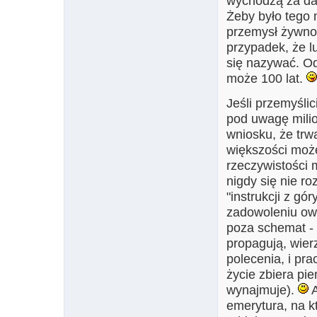
wychodzą za dal
Żeby było tego 
przemysł żywnoś
przypadek, że l
się nazywać. Od
może 100 lat.
Jeśli przemyślic
pod uwagę milion
wniosku, że trwa
większości może
rzeczywistości 
nigdy się nie r
"instrukcji z gó
zadowoleniu owe
poza schemat - k
propagują, wier
polecenia, i pra
życie zbiera pi
wynajmuje).
A
emerytura, na kt