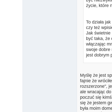
być niezwykl
życie, k
To działa ja
czy też wpis
Jak świetnie
być taka, ż
włączając mn
swoje dobre 
jest dobrym 
Myślę że jest s
fajnie że wróci
rozszerzone", j
ale wracając do
poczuć się kimś
się że jestem g
była moim dome