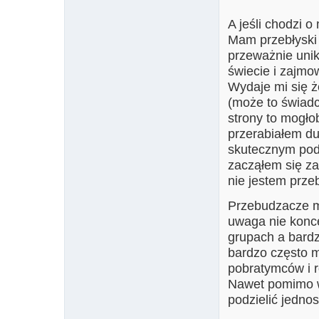
A jeśli chodzi o
Mam przebłyski
przeważnie uni
świecie i zajmow
Wydaje mi się ż
(może to świadc
strony to mogło
przerabiałem du
skutecznym pod
zacząłem się za
nie jestem prz
Przebudzacze m
uwaga nie konce
grupach a bard
bardzo często m
pobratymców i r
Nawet pomimo ws
podzielić jednos