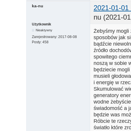
ka-nu
2021-01-01 
nu (2021-01
Użytkownik
Żebyśmy mogli z
Nieaktywny
sposobów jak si
Zarejestrowany:
2017-08-08
Posty:
458
bądźcie niewoln
źródło dochodów
spowitego ciemn
noszą w sobie w
będziecie mogl
musieli głodowa
i energię w rze
Skumulować więc
generatory energ
wodne żebyście 
świadomość a ja
będzie was moż
Róbcie te rzeczy
światło które zr