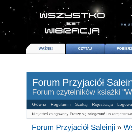
Forum Przyjaciół Salein
Forum czytelników książki "Ws
Główna
Regulamin
Szukaj
Rejestracja
Logowa
Nie jesteś zalogowany.
Proszę się zalogować lub zarejestrowa
Forum Przyjaciół Saleinji
»
Ws