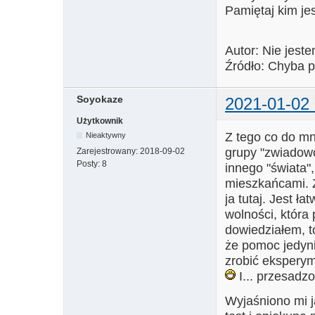
Pamiętaj kim jes
Autor: Nie jest
Źródło: Chyba p
Soyokaze
2021-01-02 
Użytkownik
Z tego co do mni
Nieaktywny
grupy "zwiadowcó
Zarejestrowany:
2018-09-02
Posty:
8
innego "świata"
mieszkańcami. Z
ja tutaj. Jest ł
wolności, która 
dowiedziałem, to
że pomoc jedyn
zrobić eksperym
I... przesadz
Wyjaśniono mi j