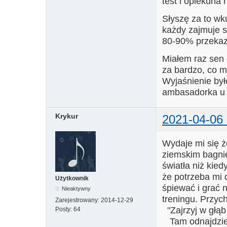
test i opiekuna 
Słyszę za to wk
każdy zajmuje 
80-90% przekaz
Miałem raz sen 
za bardzo, co m
Wyjaśnienie było
ambasadorka u
Krykur
2021-04-06 
Wydaje mi się 
ziemskim bagnie
światła niż kie
że potrzeba mi
Użytkownik
śpiewać i grać 
Nieaktywny
treningu. Przyc
Zarejestrowany:
2014-12-29
"Zajrzyj w głąb 
Posty:
64
Tam odnajdzie