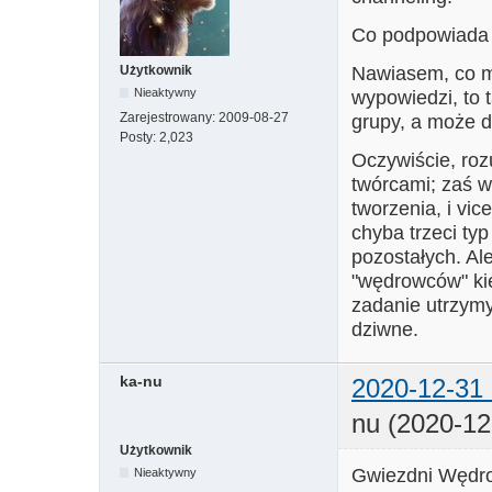
Co podpowiada Ci
Nawiasem, co mi
Użytkownik
Nieaktywny
wypowiedzi, to 
Zarejestrowany:
2009-08-27
grupy, a może d
Posty:
2,023
Oczywiście, roz
twórcami; zaś w
tworzenia, i vic
chyba trzeci ty
pozostałych. Al
"wędrowców" kie
zadanie utrzymy
dziwne.
ka-nu
2020-12-31 
nu (2020-12
Użytkownik
Gwiezdni Wędrow
Nieaktywny