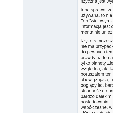
fizyczna jest w
Inna sprawa, że
używana, to nie
Ten "wielowymia
informacja jest
mentalnie uniez
Krykers możesz 
nie ma przypadku
do pewnych tema
prawdy na temat 
tylko planety Zi
względna, ale f
poruszałem ten 
obowiązujące, 
poglądy itd. ba
skłonność do pat
bardzo dalekim 
naśladowania... 
współczesne, w
którzy czują si