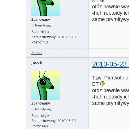
ET
otóz pewnie was
-heh reptoidy ic
same prymityw
Zbanowany
Nieaktywny
Skąd:
śląsk
Zarejestrowany:
2010-05-18
Posty:
443
Strona
jacob
2010-05-23 
Tzw. Pierwotnia
ET
otóz pewnie was
-heh reptoidy ic
same prymityw
Zbanowany
Nieaktywny
Skąd:
śląsk
Zarejestrowany:
2010-05-18
Posty:
443