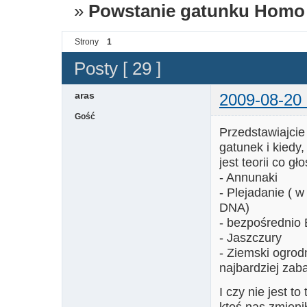
»
Powstanie gatunku Homo
Strony
1
Posty [ 29 ]
aras
2009-08-20 
Gość
Przedstawiajcie 
gatunek i kiedy,
jest teorii co gł
- Annunaki
- Plejadanie ( 
DNA)
- bezpośrednio 
- Jaszczury
- Ziemski ogrodn
najbardziej zab
I czy nie jest t
ktoś nas zmieni