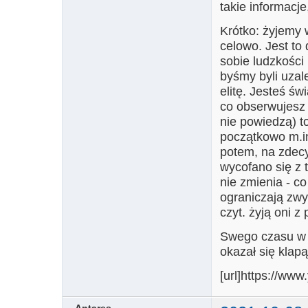
takie informacje
Krótko: żyjemy 
celowo. Jest to
sobie ludzkości
byśmy byli uzal
elitę. Jesteś ś
co obserwujesz 
nie powiedzą) t
początkowo m.in
potem, na zdec
wycofano się z t
nie zmienia - co
ograniczają zwy
czyt. żyją oni z
Swego czasu w l
okazał się klapą
[url]https://w