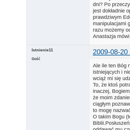
dni? Po przeczy
jest dokładnie o
prawdziwym Eden
manipulacjami 
razu możemy od
Anastazja mówi 
Istnienie11
2009-08-20 
Gość
Ale ile ten Bóg
istniejących i 
wciąż mi się udz
To, że ktoś potr
inaczej, Bogiem
że moim zdaniem
ciągłym poznawa
to mogę nazwać)
O takim Bogu (
Biblii.Posłusze
oddawać mu czc