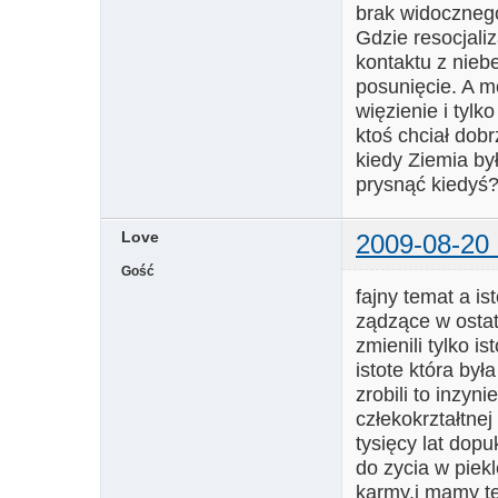
brak widocznego
Gdzie resocjali
kontaktu z nieb
posunięcie. A m
więzienie i tylk
ktoś chciał dobr
kiedy Ziemia by
prysnąć kiedyś?
Love
2009-08-20 
Gość
fajny temat a is
ządzące w ostat
zmienili tylko i
istote która był
zrobili to inzyni
człekokrztałtnej 
tysięcy lat dopu
do zycia w piek
karmy,i mamy te