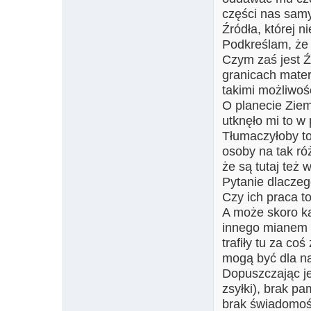
części nas samy
Źródła, której 
Podkreślam, że
Czym zaś jest Ź
granicach mater
takimi możliwoś
O planecie Ziem
utknęło mi to w
Tłumaczyłoby t
osoby na tak ró
że są tutaj też w
Pytanie dlaczeg
Czy ich praca t
A może skoro ka
innego mianem p
trafiły tu za c
mogą być dla na
Dopuszczając je
zsyłki), brak p
brak świadomośc