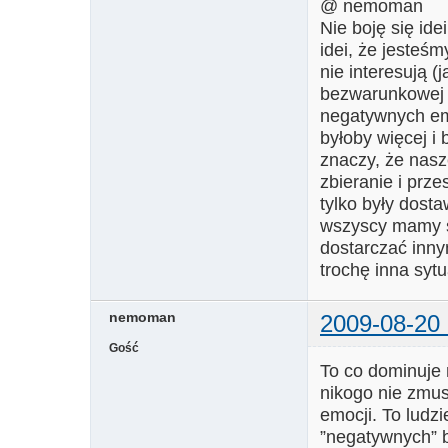
@ nemoman
Nie boję się ide
idei, że jesteśm
nie interesują 
bezwarunkowej m
negatywnych emo
byłoby więcej i b
znaczy, że nasz
zbieranie i prze
tylko były dosta
wszyscy mamy ś
dostarczać innym
trochę inna syt
nemoman
2009-08-20 
Gość
To co dominuje 
nikogo nie zmus
emocji. To ludzi
”negatywnych” 