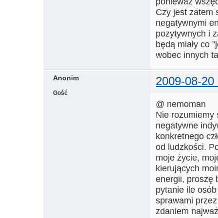
ponieważ wszędz
Czy jest zatem 
negatywnymi ene
pozytywnych i 
będą miały co ”
wobec innych t
Anonim
2009-08-20 
Gość
@ nemoman
Nie rozumiemy s
negatywne indyw
konkretnego czł
od ludzkości. P
moje życie, moj
kierujących moi
energii, proszę 
pytanie ile osó
sprawami przez
zdaniem najważn