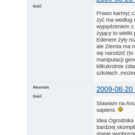
Gość
Prawo karmy( cz
żyć ma według m
wypędzeniem z E
żyjący to wielk
Edenem żyły roz
ale Ziemia ma mi
się narodzić (t
manipulacji gen
kilkukrotnie zda
szkołach ,może
Anonim
2009-08-20 
Gość
Stawiam na Anun
sapiens
Idea Ogrodnika 
bardziej skompl
stanie wyobrazi