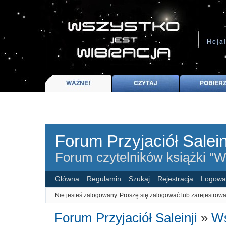
Forum Przyjaciół Salein
Forum czytelników książki "Ws
Główna
Regulamin
Szukaj
Rejestracja
Logowa
Nie jesteś zalogowany.
Proszę się zalogować lub zarejestrowa
Forum Przyjaciół Saleinji
»
Ws