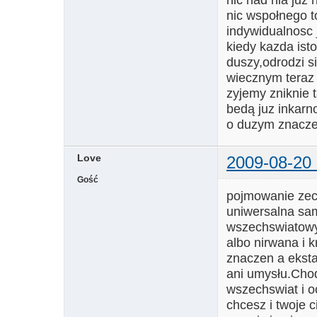
nic wspołnego t
indywidualnosc 
kiedy kazda ist
duszy,odrodzi si
wiecznym teraz j
zyjemy zniknie t
bedą juz inkarno
o duzym znacze
Love
2009-08-20 
Gość
pojmowanie zecz
uniwersalna sa
wszechswiatowy
albo nirwana i k
znaczen a eksta
ani umysłu.Chod
wszechswiat i oc
chcesz i twoje 