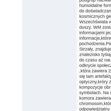
humoidalne form
do doświadczan
kosmicznych ge
Wszechświata w o
duszy. WM zost
informacjami j
informacje,któr
pochodzenia.Pie
Strzały, znajdu
znalezisko tyśi
do czasu aż nau
odkrycie społe
,która zawiera 2
się tam artefak
optyczny,króry 
kompozycje obra
symbolach. Na ś
komora zawiera 
chromosom,który
odpowiedzialny 