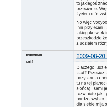
to jakiegoś zn
przeciwnie. Więc
życiem a “drzwi
No więc Vooyoo,
inni przylecieli
jakiegokolwiek 
przeszkodzie żeb
z udziałem różn
nemoman
2009-08-20 
Gość
Dlaczego ludzie 
istot? Przecież 
pozyskania ener
tu na tej plane
słońca) i sami j
rozwinięte jak i
bardzo szybko. I
dla siebie mija 