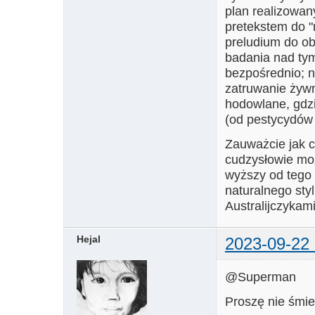
plan realizowan
pretekstem do 
preludium do ob
badania nad tym
bezpośrednio; n
zatruwanie żywn
hodowlane, gdzie
(od pestycydów
Zauważcie jak cz
cudzysłowie moż
wyższy od tego 
naturalnego styl
Australijczykami
Hejal
2023-09-22 
@Superman
Proszę nie śmie