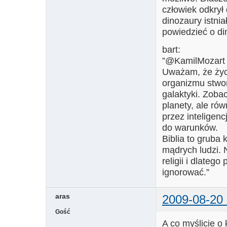
człowiek odkrył
dinozaury istni
powiedzieć o d
bart:
”@KamilMozart
Uważam, że życ
organizmu stwo
galaktyki. Zoba
planety, ale ró
przez inteligen
do warunków.
Biblia to gruba
mądrych ludzi. 
religii i dlateg
ignorować.”
aras
2009-08-20 
Gość
A co myślicie o 