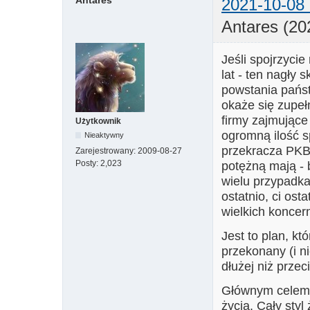
Antares
2021-10-08 
Antares (20
Jeśli spojrzycie
lat - ten nagły s
powstania pańs
okaże się zupeł
firmy zajmując
Użytkownik
ogromną ilość s
Nieaktywny
przekracza PKB 
Zarejestrowany:
2009-08-27
Posty:
2,023
potężną mają - 
wielu przypadka
ostatnio, ci ost
wielkich koncer
Jest to plan, kt
przekonany (i ni
dłużej niż przec
Głównym celem p
życia. Cały styl