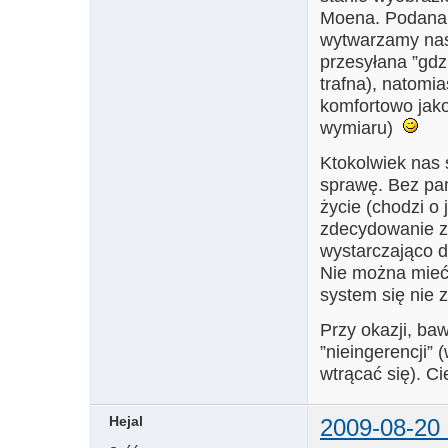
Moena. Podana u
wytwarzamy nas
przesyłana ”gdz
trafna), natomi
komfortowo jako
wymiaru)
Ktokolwiek nas s
sprawę. Bez pam
życie (chodzi o 
zdecydowanie za
wystarczająco d
Nie można mieć w
system się nie z
Przy okazji, ba
”nieingerencji”
wtrącać się). C
Hejal
2009-08-20 