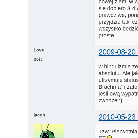
nowej ziemi w wi
się dopiero 3-4
prawdziwe, pona
przyjdzie taki c
wszystko bedzie
proste.
Love
2009-08-20 
Gość
w hinduizmie z
absolutu. Ale j
utrzymuje statu
Brachmą” i zato
jesli ową wypat
zwodze.:)
jacob
2010-05-23 
Tzw. Pierwotnia