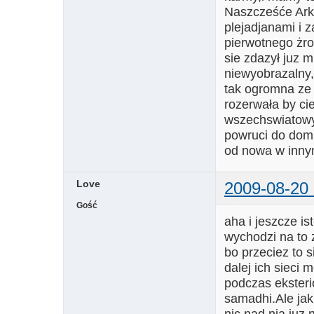
Naszcześće Arkt
plejadjanami i 
pierwotnego żrod
sie zdazył juz 
niewyobrazalny,
tak ogromna ze 
rozerwała by cie
wszechswiatowym
powruci do dom
od nowa w inny
Love
2009-08-20 
Gość
aha i jeszcze i
wychodzi na to 
bo przeciez to s
dalej ich sieci 
podczas eksteri
samadhi.Ale jak
nic nad nia juz 