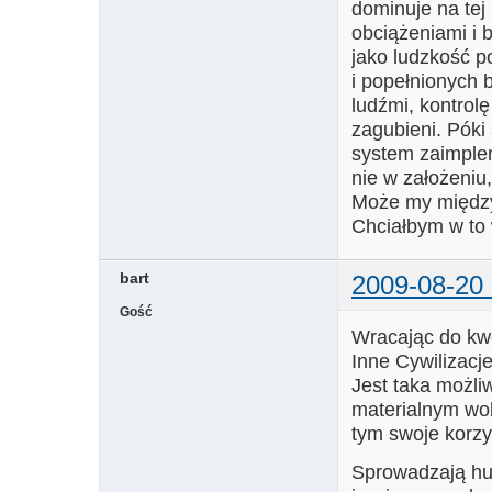
dominuje na tej
obciążeniami i 
jako ludzkość p
i popełnionych 
ludźmi, kontrol
zagubieni. Póki 
system zaimplem
nie w założeniu,
Może my między
Chciałbym w to 
bart
2009-08-20 
Gość
Wracając do kwe
Inne Cywilizacj
Jest taka możliw
materialnym wol
tym swoje korzy
Sprowadzają hum