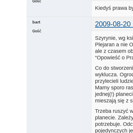
Gość
Kiedyś prawa by
bart
2009-08-20 
Gość
Szyrynie, wg ks
Plejaran a nie 
ale z czasem obr
“Opowieść o Pr
Co do stworzenia
wyklucza. Ogro
przylecieli ludz
Mamy sporo ras.
jednej(!) planec
mieszają się z 
Trzeba ruszyć 
planecie. Zależy
potrzebuje. Odc
pojedynczych je