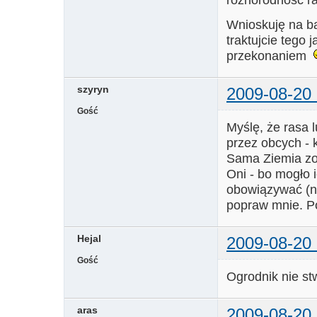
Wnioskuję na baz
traktujcie tego
przekonaniem
szyryn
2009-08-20 
Gość
Myślę, że rasa 
przez obcych - 
Sama Ziemia zos
Oni - bo mogło 
obowiązywać (np
popraw mnie. P
Hejal
2009-08-20 
Gość
Ogrodnik nie st
aras
2009-08-20 