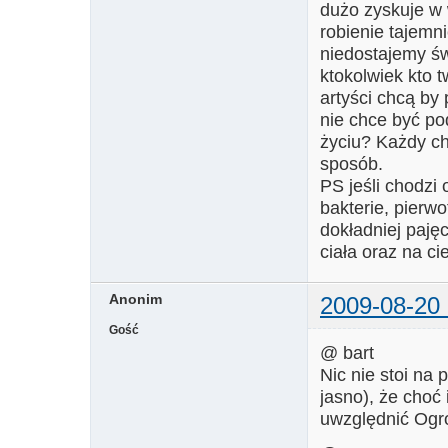
dużo zyskuje w w
robienie tajemn
niedostajemy świ
ktokolwiek kto t
artyści chcą by 
nie chce być po
życiu? Każdy ch
sposób.
PS jeśli chodzi o
bakterie, pierwo
dokładniej paję
ciała oraz na c
Anonim
2009-08-20 
Gość
@ bart
Nic nie stoi na
jasno), że cho
uwzględnić Ogr