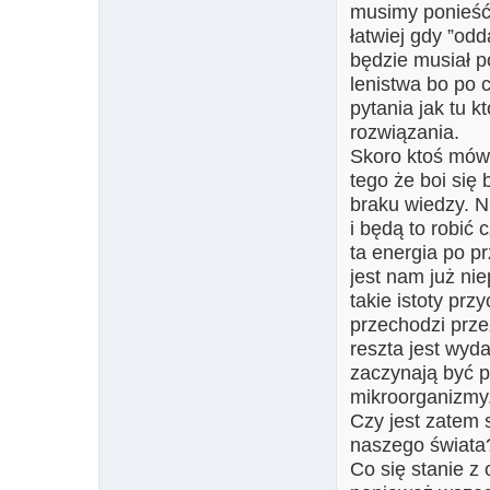
musimy ponieść
łatwiej gdy ”od
będzie musiał p
lenistwa bo po
pytania jak tu k
rozwiązania.
Skoro ktoś mówi
tego że boi się
braku wiedzy. N
i będą to robić
ta energia po p
jest nam już ni
takie istoty pr
przechodzi prze
reszta jest wyda
zaczynają być p
mikroorganizmy
Czy jest zatem 
naszego świata
Co się stanie z