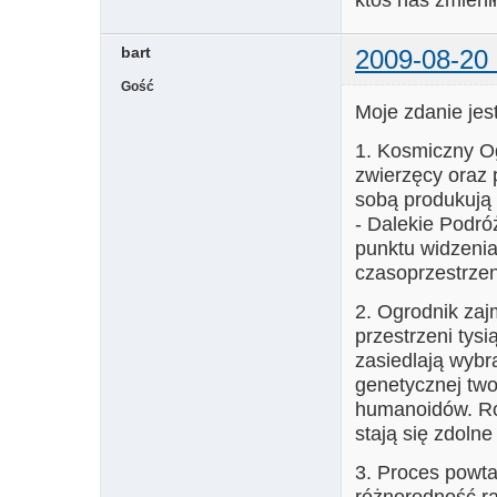
bart
2009-08-20 
Gość
Moje zdanie jest
1. Kosmiczny Og
zwierzęcy oraz 
sobą produkują 
- Dalekie Podróż
punktu widzenia 
czasoprzestrzenn
2. Ogrodnik zaj
przestrzeni tysi
zasiedlają wybra
genetycznej tw
humanoidów. Ró
stają się zdoln
3. Proces powta
różnorodność ra