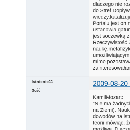
dlaczego nie r
do Stref Dopły
wiedzy,katalizu
Portalu jest o
ustanawia gatun
jest soczewką 
Rzeczywistość Ź
naukę,metafizy
umożliwiającym
mimo pozostawa
zainteresowała
Istnienie11
2009-08-20 
Gość
KamilMozart:
”Nie ma żadnych
na Ziemi). Nauk
dowodów na istn
teorii mówiąc, 
możliwe. Dlacze