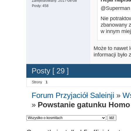
Zarejestrowany:
2017-08-08
Posty:
458
@Superman
Nie potrakto
zbanowany za
w innym miejs
Może to nawet l
informacji było
Posty [ 29 ]
Strony
1
Forum Przyjaciół Saleinji
»
Ws
»
Powstanie gatunku Homo