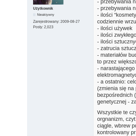
- przebywania 
- przebywania n
Użytkownik
- ilości "kosmet
Nieaktywny
codziennie wrz
Zarejestrowany:
2009-08-27
Posty:
2,023
- ilości używek
- ilości zwykłeg
- ilości sztucz
- zatrucia sztuc
- materiałów bu
to przez większ
- narastająceg
elektromagnety
- a ostatnio: c
(zmienia się na
bezpośrednich (
genetycznej - zar
Wszystkie te cz
orgnanizm, czyt
ciągle, wbrew p
kontrolowany p