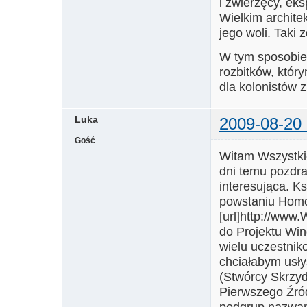
i zwierzęcy, ek
Wielkim archite
jego woli. Taki
W tym sposobie 
rozbitków, który
dla kolonistów z
Luka
2009-08-20 
Gość
Witam Wszystki
dni temu pozdra
interesująca. K
powstaniu Homo 
[url]http://www
do Projektu Wi
wielu uczestnik
chciałabym usły
(Stwórcy Skrzyd
Pierwszego Źród
podgrup nazwan