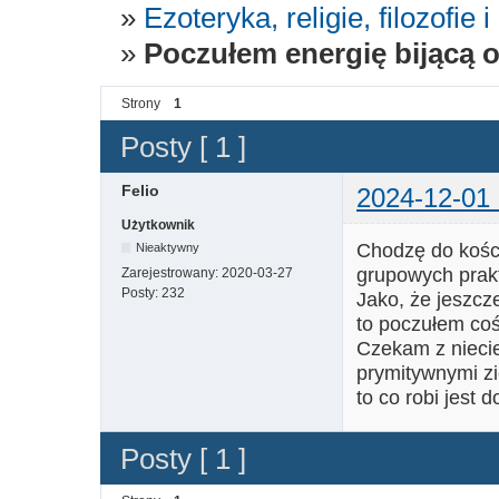
»
Ezoteryka, religie, filozofie
»
Poczułem energię bijącą 
Strony
1
Posty [ 1 ]
Felio
2024-12-01 
Użytkownik
Chodzę do kośc
Nieaktywny
grupowych prak
Zarejestrowany:
2020-03-27
Posty:
232
Jako, że jeszc
to poczułem coś
Czekam z niecie
prymitywnymi zi
to co robi jest
Posty [ 1 ]