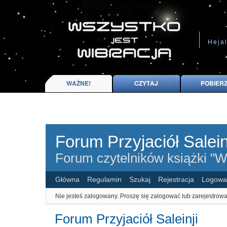
Forum Przyjaciół Salein
Forum czytelników książki "Ws
Główna
Regulamin
Szukaj
Rejestracja
Logowa
Nie jesteś zalogowany.
Proszę się zalogować lub zarejestrowa
Forum Przyjaciół Saleinji