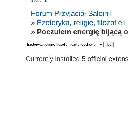
Strony
1
Forum Przyjaciół Saleinji
»
Ezoteryka, religie, filozofie
»
Poczułem energię bijącą 
Currently installed
5 official exten