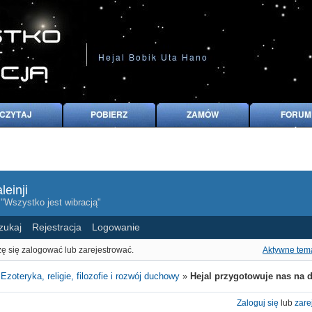
leinji
 "Wszystko jest wibracją"
zukaj
Rejestracja
Logowanie
ę się zalogować lub zarejestrować.
Aktywne tem
»
Ezoteryka, religie, filozofie i rozwój duchowy
»
Hejal przygotowuje nas na d
Zaloguj się
lub
zare