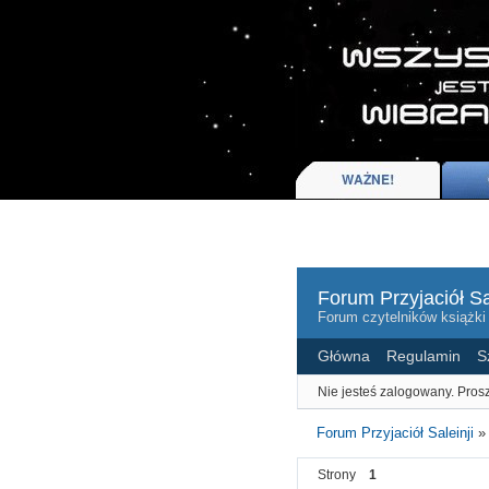
Forum Przyjaciół Sa
Forum czytelników książki
Główna
Regulamin
S
Nie jesteś zalogowany.
Prosz
Forum Przyjaciół Saleinji
Strony
1