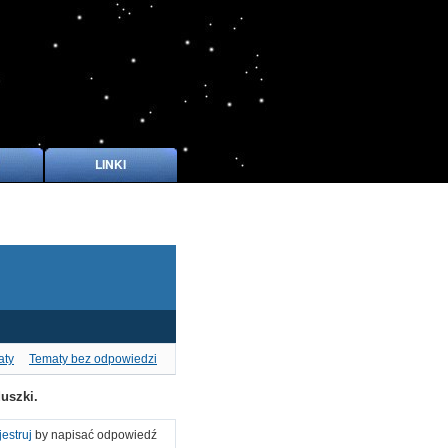
aty
Tematy bez odpowiedzi
uszki.
jestruj
by napisać odpowiedź