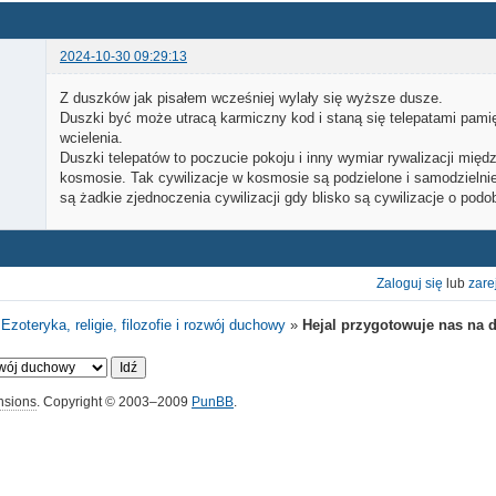
2024-10-30 09:29:13
Z duszków jak pisałem wcześniej wylały się wyższe dusze.
Duszki być może utracą karmiczny kod i staną się telepatami pami
wcielenia.
Duszki telepatów to poczucie pokoju i inny wymiar rywalizacji międ
kosmosie. Tak cywilizacje w kosmosie są podzielone i samodzielnie
są żadkie zjednoczenia cywilizacji gdy blisko są cywilizacje o pod
Zaloguj się
lub
zare
»
Ezoteryka, religie, filozofie i rozwój duchowy
»
Hejal przygotowuje nas na d
ensions
. Copyright © 2003–2009
PunBB
.