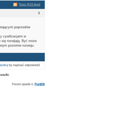
Topic RSS feed
1
ętającymi poprzednie
zy cywilizacjami w
 się rozwijają. Być może
obnym poziomie rozwoju.
jestruj
by napisać odpowiedź
uszki.
Forum oparte o:
PunBB